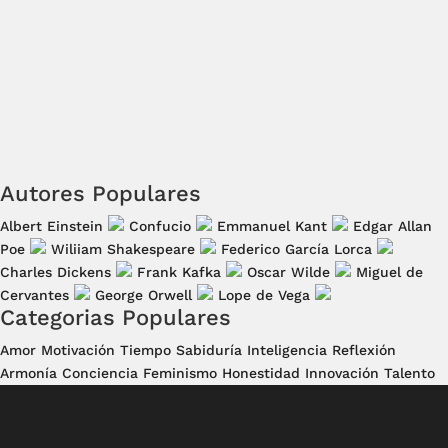
Autores Populares
Albert Einstein
Confucio
Emmanuel Kant
Edgar Allan
Poe
Wiliiam Shakespeare
Federico García Lorca
Charles Dickens
Frank Kafka
Oscar Wilde
Miguel de
Cervantes
George Orwell
Lope de Vega
Categorias Populares
Amor
Motivación
Tiempo
Sabiduría
Inteligencia
Reflexión
Armonía
Conciencia
Feminismo
Honestidad
Innovación
Talento