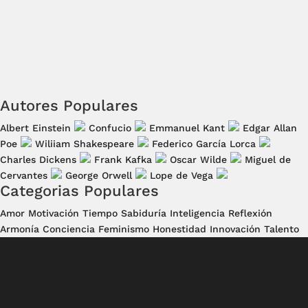
Autores Populares
Albert Einstein
Confucio
Emmanuel Kant
Edgar Allan
Poe
Wiliiam Shakespeare
Federico García Lorca
Charles Dickens
Frank Kafka
Oscar Wilde
Miguel de
Cervantes
George Orwell
Lope de Vega
Categorias Populares
Amor
Motivación
Tiempo
Sabiduría
Inteligencia
Reflexión
Armonía
Conciencia
Feminismo
Honestidad
Innovación
Talento