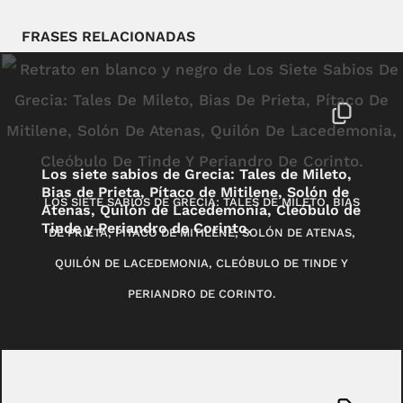
FRASES RELACIONADAS
Los siete sabios de Grecia: Tales de Mileto,
Bias de Prieta, Pítaco de Mitilene, Solón de
LOS SIETE SABIOS DE GRECIA: TALES DE MILETO, BIAS
Atenas, Quilón de Lacedemonia, Cleóbulo de
Tinde y Periandro de Corinto.
DE PRIETA, PÍTACO DE MITILENE, SOLÓN DE ATENAS,
QUILÓN DE LACEDEMONIA, CLEÓBULO DE TINDE Y
PERIANDRO DE CORINTO.