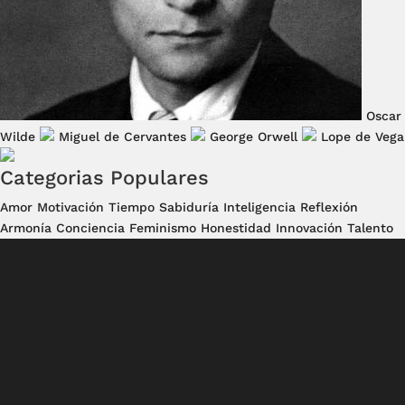
Oscar
Wilde
Miguel de Cervantes
George Orwell
Lope de Vega
Categorias Populares
Amor
Motivación
Tiempo
Sabiduría
Inteligencia
Reflexión
Armonía
Conciencia
Feminismo
Honestidad
Innovación
Talento