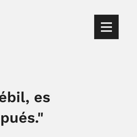
ébil, es
pués."