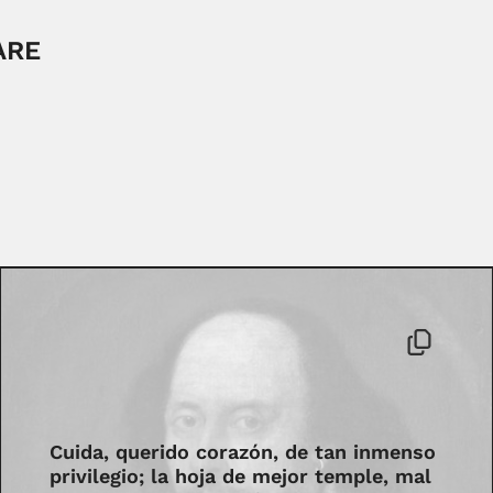
ARE
Cuida, querido corazón, de tan inmenso
privilegio; la hoja de mejor temple, mal