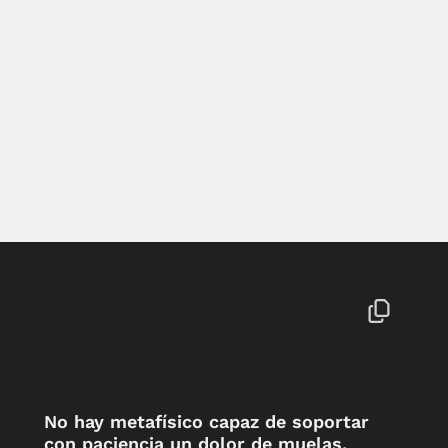
No hay metafísico capaz de soportar
con paciencia un dolor de muelas.