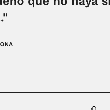
eno que no haya s
."
PONA