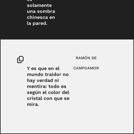
solamente
una sombra
chinesca en
la pared.
RAMÓN DE
Y es que en el
CAMPOAMOR
mundo traidor no
hay verdad ni
mentira: todo es
según el color del
cristal con que se
mira.