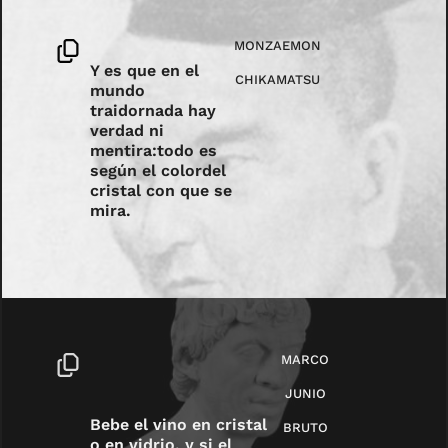
MONZAEMON
Y es que en el
CHIKAMATSU
mundo
traidornada hay
verdad ni
mentira:todo es
según el colordel
cristal con que se
mira.
MARCO
JUNIO
Bebe el vino en cristal
BRUTO
o en vidrio, y si el