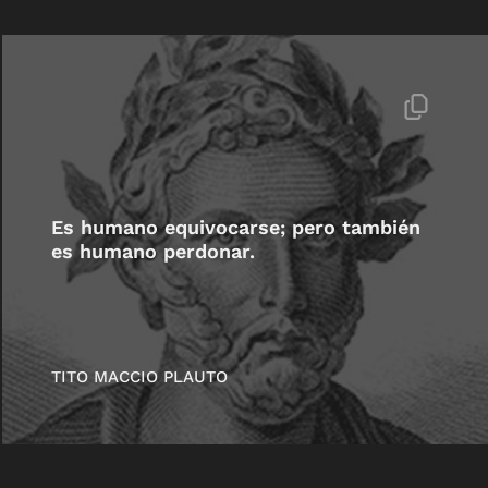
Es humano equivocarse; pero también
es humano perdonar.
TITO MACCIO PLAUTO