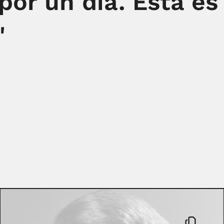
or un día. Esta es
"